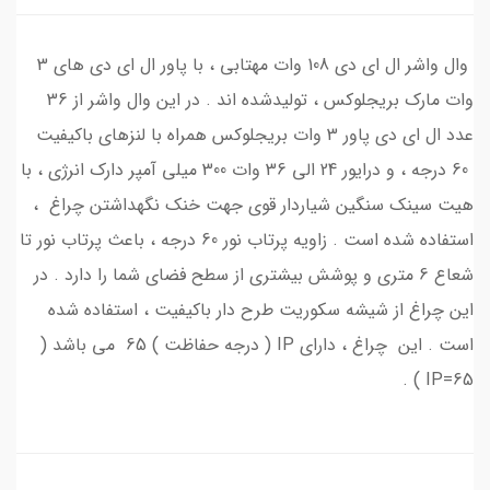
وال واشر ال ای دی 108 وات مهتابی ، با پاور ال ای دی های 3
وات مارک بریجلوکس ، تولیدشده اند . در این وال واشر از 36
عدد ال ای دی پاور 3 وات بریجلوکس همراه با لنزهای باکیفیت
60 درجه ، و درایور 24 الی 36 وات 300 میلی آمپر دارک انرژی ، با
هیت سینک سنگین شیاردار قوی جهت خنک نگهداشتن چراغ ،
استفاده شده است . زاویه پرتاب نور 60 درجه ، باعث پرتاب نور تا
شعاع 6 متری و پوشش بیشتری از سطح فضای شما را دارد . در
این چراغ از شیشه سکوریت طرح دار باکیفیت ، استفاده شده
است . این چراغ ، دارای IP ( درجه حفاظت ) 65 می باشد (
IP=65 ) .