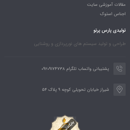
مقالات آموزشی سایت
اجناس استوک
تولیدی پارس پرتو
طراحی و تولید سیستم های نورپردازی و روشنایی
پشتیبانی واتساب تلگرام 09209174738
شیراز خیابان تحویلی کوچه 9 پلاک 54