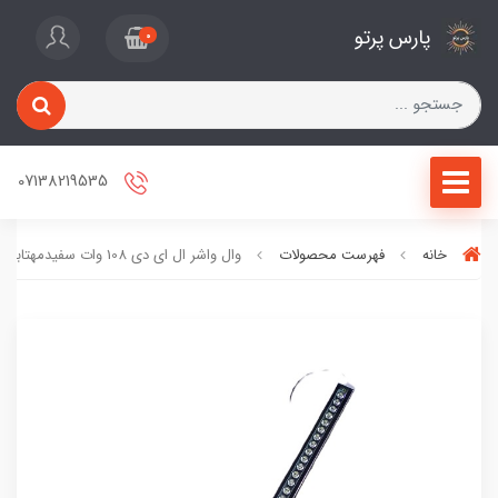
پارس پرتو
0
07138219535
خانه
فهرست محصولات
وال واشر ال ای دی 108 وات سفیدمهتابی