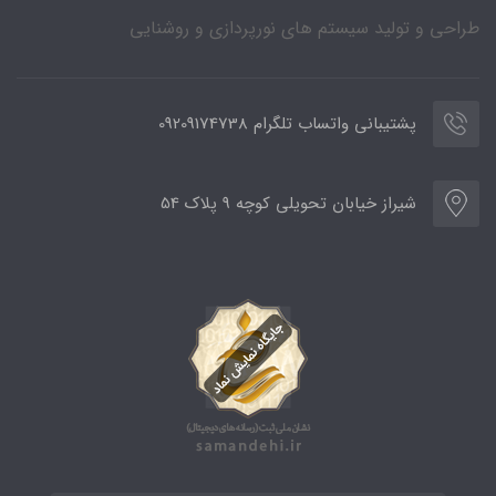
طراحی و تولید سیستم های نورپردازی و روشنایی
پشتیبانی واتساب تلگرام 09209174738
شیراز خیابان تحویلی کوچه 9 پلاک 54