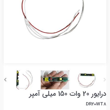
درایور 20 وات 150 میلی آمپر
DR20WT8