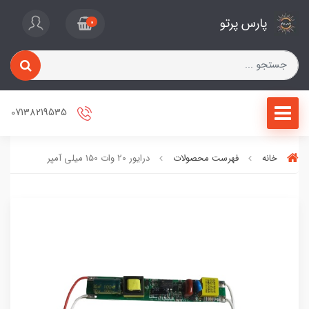
پارس پرتو
0
07138219535
خانه
فهرست محصولات
درایور 20 وات 150 میلی آمپر