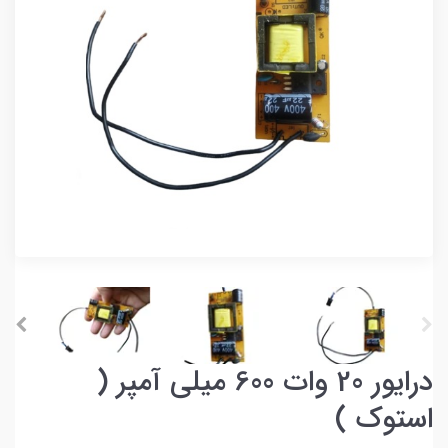
درایور 20 وات 600 میلی آمپر (
استوک )