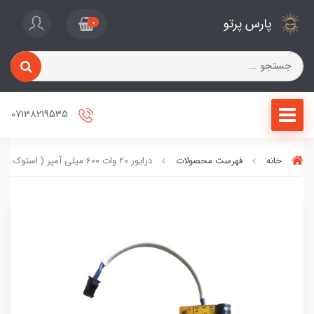
پارس پرتو
0
07138219535
خانه
فهرست محصولات
درایور 20 وات 600 میلی آمپر ( استوک )