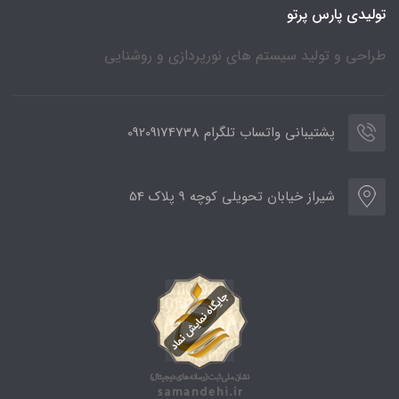
تولیدی پارس پرتو
طراحی و تولید سیستم های نورپردازی و روشنایی
پشتیبانی واتساب تلگرام 09209174738
شیراز خیابان تحویلی کوچه 9 پلاک 54