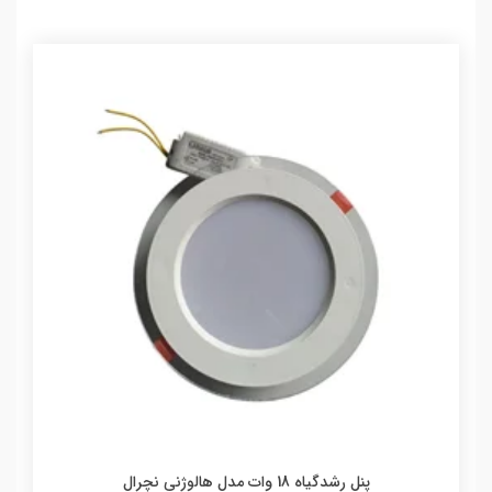
پنل رشدگیاه 18 وات مدل هالوژنی نچرال