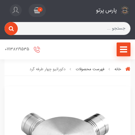
پارس پرتو
0
07138219535
خانه
فهرست محصولات
دکوراتیو چهار طرفه گرد