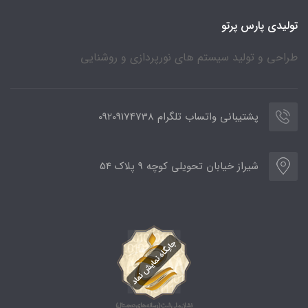
تولیدی پارس پرتو
طراحی و تولید سیستم های نورپردازی و روشنایی
پشتیبانی واتساب تلگرام 09209174738
شیراز خیابان تحویلی کوچه 9 پلاک 54