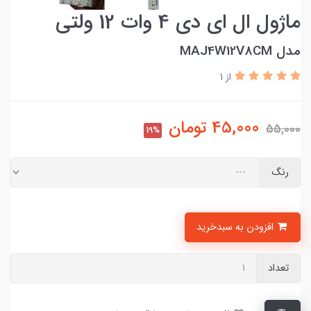
ماژول ال ای دی 4 وات 12 ولتی
مدل MAJ4W12V8CM
از 1
45,000
تومان
55,000
19%
رنگ
افزودن به سبدخرید
تعداد