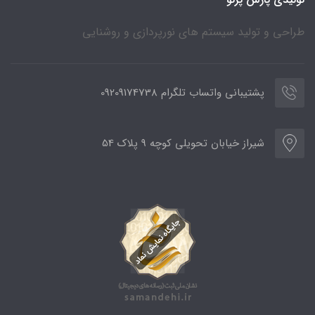
طراحی و تولید سیستم های نورپردازی و روشنایی
پشتیبانی واتساب تلگرام 09209174738
شیراز خیابان تحویلی کوچه 9 پلاک 54