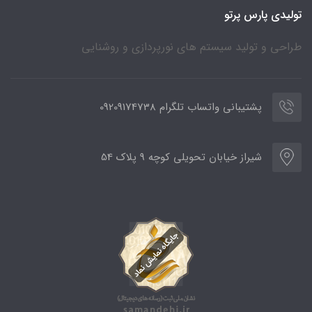
تولیدی پارس پرتو
طراحی و تولید سیستم های نورپردازی و روشنایی
پشتیبانی واتساب تلگرام 09209174738
شیراز خیابان تحویلی کوچه 9 پلاک 54