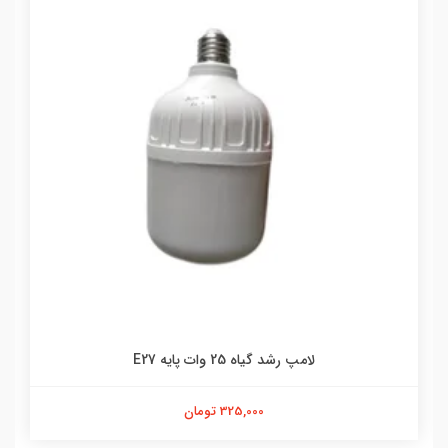
لامپ رشد گیاه 25 وات پایه E27
325,000 تومان