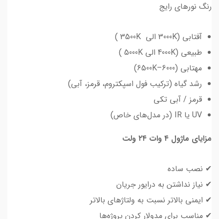
رنگ نورهای رایج
آفتابی (3000K الی 3500K )
طبیعی (4000K الی 5000K )
مهتابی (6000–6500K)
رشد گیاه (ترکیب فول اسپکتروم، قرمز، آبی)
قرمز / آبی تکی
UV یا IR (در مدل‌های خاص)
مزایای ماژول ۴ وات ۲۴ ولت
✔ نصب ساده
✔ نیاز نداشتن به درایور جریان
✔ ایمنی بالاتر نسبت به ولتاژهای بالاتر
✔ مناسب برای مدولار کردن پروژه‌ها