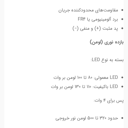
مقاومت‌های محدودکننده جریان
برد آلومینیومی یا FR4
پد مثبت (+) و منفی (−)
بازده نوری (لومن)
بسته به نوع LED:
LED معمولی: 80 تا 100 لومن بر وات
LED باکیفیت: 110 تا 130 لومن بر وات
پس برای ۴ وات:
حدود 320 تا 500 لومن نور خروجی