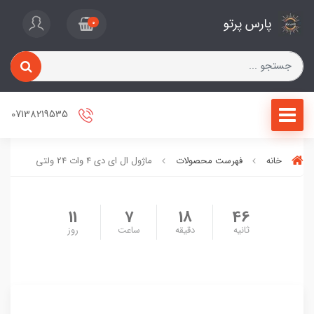
پارس پرتو
0
07138219535
خانه
فهرست محصولات
ماژول ال ای دی 4 وات 24 ولتی
11
7
18
46
ثانیه
دقیقه
ساعت
روز