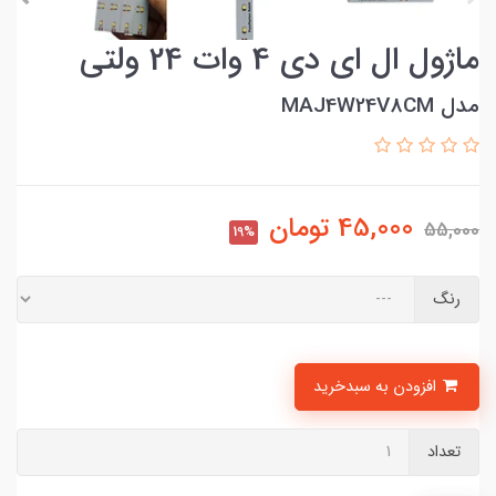
ماژول ال ای دی 4 وات 24 ولتی
مدل MAJ4W24V8CM
45,000
تومان
55,000
19%
رنگ
افزودن به سبدخرید
تعداد