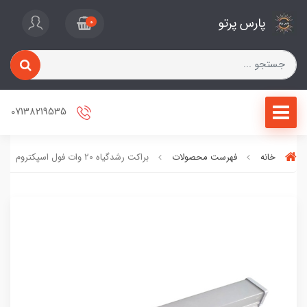
پارس پرتو
0
07138219535
خانه
فهرست محصولات
براکت رشدگیاه 20 وات فول اسپکتروم