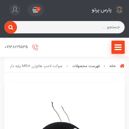
پارس پرتو
0
07138219535
خانه
فهرست محصولات
سوکت لامپ هالوژن MR16 پایه دار