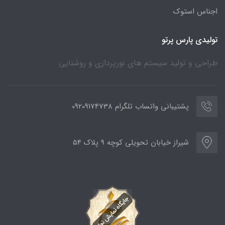
اجناس استوک
تولیدی پارس پرتو
طراحی و تولید سیستم های نورپردازی و روشنایی
پشتیبانی واتساب تلگرام 09209174738
شیراز خیابان تحویلی کوچه 9 پلاک 54