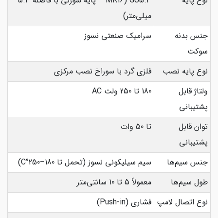
نوع پایه
GU5.3 (MR16 – پایه سوزنی با فاصله 5.3
میلی‌متر)
جنس بدنه
سرامیک صنعتی نسوز
سوکت
نوع پایه نصب
فلزی گرد با سوراخ نصب مرکزی
ولتاژ قابل
180 تا 250 ولت AC
پشتیبانی
توان قابل
تا 50 وات
پشتیبانی
جنس سیم‌ها
سیم سیلیکونی نسوز (تحمل تا 180–250°C)
طول سیم‌ها
معمولاً 5 تا 10 سانتی‌متر
نوع اتصال لامپ
فشاری (Push-in)