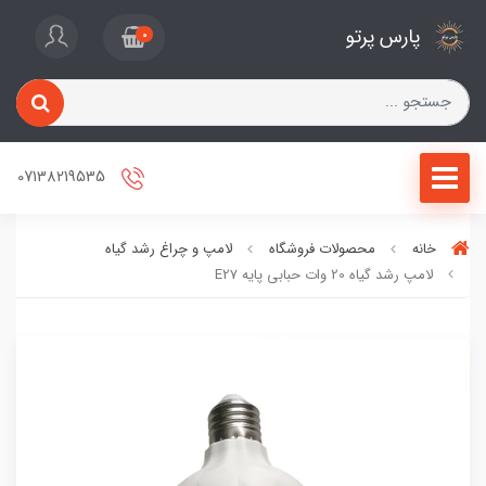
پارس پرتو
0
07138219535
خانه
محصولات فروشگاه
لامپ و چراغ رشد گیاه
لامپ رشد گیاه 20 وات حبابی پایه E27