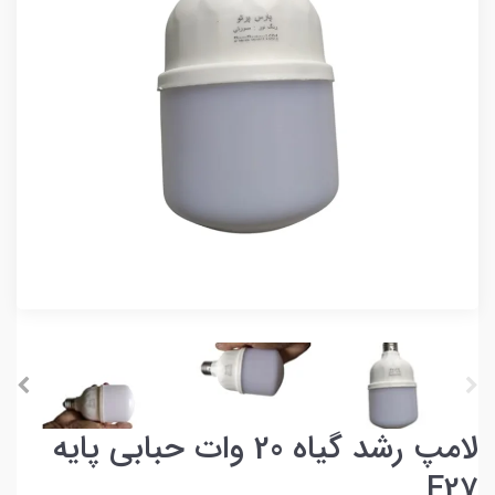
لامپ رشد گیاه 20 وات حبابی پایه
E27