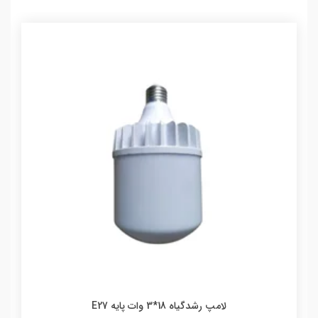
لامپ رشدگیاه 18*3 وات پایه E27