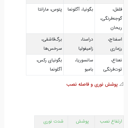
فلفل،
بگونیا، آگلونما
پتوس، مارانتا
گوجه‌فرنگی،
ریحان
اسفناج،
دراسنا،
برگ‌قاشقی،
رزماری
زامیفولیا
سرخس‌ها
نعناع،
سانسوریا،
بگونیای رکس،
توت‌فرنگی
بامبو
آگلونما
📐
پوشش نوری و فاصله نصب
ارتفاع نصب
پوشش
شدت نوری