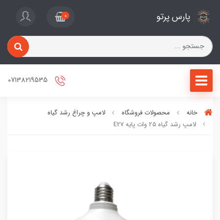
پارس پرتو
0
07138219535
خانه
محصولات فروشگاه
لامپ و چراغ رشد گیاه
لامپ رشد گیاه 25 وات پایه E27