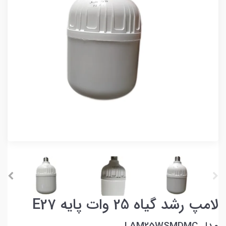
لامپ رشد گیاه 25 وات پایه E27
مدل LAM25WSMDMC