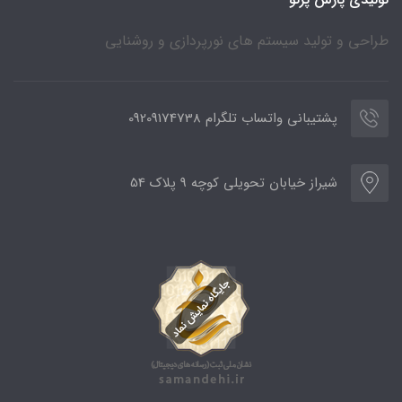
طراحی و تولید سیستم های نورپردازی و روشنایی
پشتیبانی واتساب تلگرام 09209174738
شیراز خیابان تحویلی کوچه 9 پلاک 54