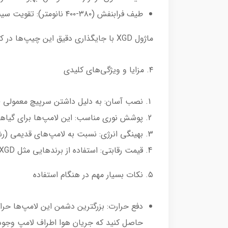
طیف فرابنفش (۳۸۰-۴۰۰ نانومتر): تقویت سیستم ایمنی گیاه و افزایش اسانس و رنگ‌دانه‌ها در برخی گیاهان.
ماژول XGD با جایگذاری دقیق این چیپ‌ها در کنار هم، نوری “ترکیبی” تولید می‌کند که گیاه می‌تواند بیشترین بهره‌وری را از آن داشته باشد.
۴. مزایا و ویژگی‌های کلیدی
نصب آسان: به دلیل داشتن سرپیچ معمولی (E27)، به راحتی در چراغ‌های مطالعه یا سرپیچ‌های آویز معمولی قابل استفاده است
پوشش نوری مناسب: این لامپ‌ها برای گیاه
بهینگی انرژی: نسبت به لامپ‌های قدیمی (رشت
قیمت رقابتی: استفاده از برندهایی مثل XGD باعث شده این محصولات در دسته اقتصادی قرار بگیرند و برای کاربران خانگی مقرون‌به‌صرفه باشند.
۵. نکات بسیار مهم در هنگام استفاده
حاصل کنید که جریان هوا اطراف لامپ وجود 