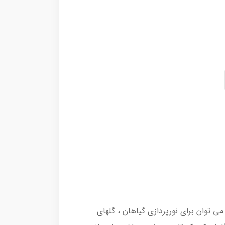
 وات 220 ولت XGD ، تولید شده اند . از این لامپ می توان برای نورپردازی گیاهان ، گلهای