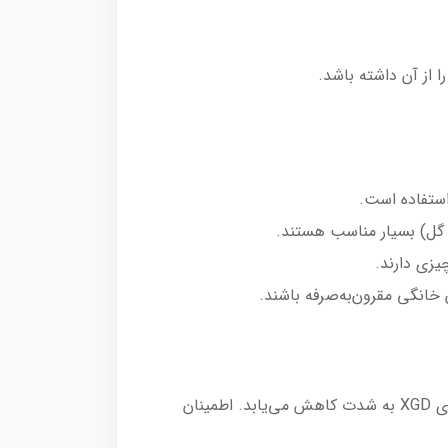
گل) بسیار مناسب هستند.
یزی دارند.
دفع حرارت: بزرگترین دشمن این لامپ‌ها حرارت است. اگر لامپ در جای بسته (بدون تهویه) قرار بگیرد، عمر چیپ‌های XGD به شدت کاهش می‌یابد. اطمینان