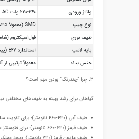
ولتاژ ورودی
۲۲۰-۲۴۰ ولت AC
نوع چیپ
SMD (معمولاً ۲۸۳۵ )
طیف نوری
فول‌اسپکتروم (شام
پایه لامپ
استاندارد E27 (پیچی معمولی)
جنس بدنه
معمولاً ترکیبی از 
۳. چرا “چند‌رنگ” بودن مهم است؟
گیاهان برای رشد بهینه‌ به طیف‌های مختلفی نیاز
طیف آبی (۴۳۰-۴۶۰ نانومتر): برای تقویت ساقه، برگ‌دهی و رشد رویشی.
طیف قرمز (۶۳۰-۶۶۰ نانومتر): برای فتوسنتز حداکثری و تحریک گلدهی و میوه‌دهی.
طیف مادون قرمز (۷۳۰ نانومتر): بهبود عملکرد فتوسنتز (اثر امرسون).