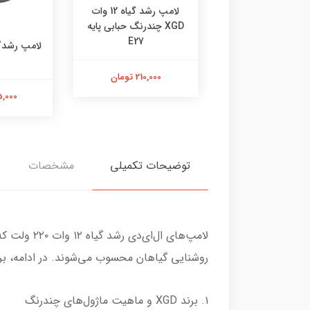
لامپ رشد گیاه 8 وات فول
لامپ رشد گیاه 12 وات
کتروم پایه E27
XGD چندرنگ حبابی پایه
E27
395,000 تومان
210,000 تومان
295,000 
توضیحات تکمیلی
مشخصات
روشنایی گیاهان محسوب می‌شوند. در ادامه، بر
۱. برند XGD و ماهیت ماژول‌های چند‌رنگ