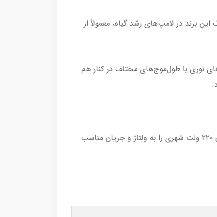
روشنایی LED در چین است. ماژول‌های چند‌رنگ این برند در لامپ‌های رشد گیاه، معمولاً از
(که فقط قرمز یا فقط آبی هستند)، در ماژول‌های XGD از ترکیب چیپ‌های نوری با طول‌موج‌های مختلف در کنار هم
این لامپ‌ها به‌صورت “Direct AC” طراحی شده‌اند، یعنی درایور الکترونیکی کوچکی درون پایه لامپ تعبیه شده که برق ۲۲۰ ولت شهری را به ولتاژ و جریان مناسب