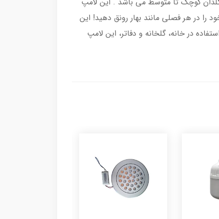
 سطح گیاه 20 الی 60 سانت و پوشش گیاهی آن یک گلدان کوچک تا متوسط می باشد . این لامپ
و هرگونه اشعه مضری برای انسان می باشد . با لامپ رشد گیاه 12 وات XGD، گیاهان خود را در هر فصلی مانند بهار رونق دهید! این
سب برای استفاده در خانه، گلخانه و دفاتر، این لامپ