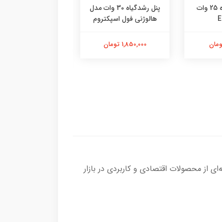
لامپ رشد گیاه 25 وات
پنل رشدگیاه 30 وات مدل
لامپ 20 و
هالوژنی فول اسپکتروم
خودرویی پا
سفیدمهتابی
1,850,000 تومان
245,000 تومان
ل‌های چند‌رنگ (Multi-color) برند XGD استفاده می‌کنند، دسته‌ای از محصولات اقتصادی و کاربردی در بازار