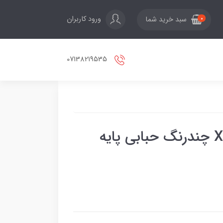
ورود کاربران
سبد خرید شما
0
07138219535
لامپ رشد گیاه 12 وات XGD چندرنگ حبابی پایه