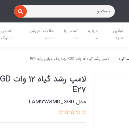
قوانین
درباره
تماس با
مقالات آموزشی
اجناس
خرید
ما
ما
سایت
استوک
 گیاه
لامپ رشد گیاه 12 وات XGD چندرنگ حبابی پایه E27
E27
مدل LAM12WSMD_XGD