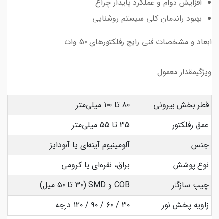
افزایش دوام و عملکرد پایدار چراغ
بهبود راندمان کلی سیستم روشنایی
ابعاد و مشخصات فنی رایج رفلکتورهای 50 وات
ویژگیمقدار معمول
قطر بخش بیرونی
80 تا 100 میلی‌متر
عمق رفلکتور
35 تا 55 میلی‌متر
جنس
آلومینیوم آینه‌ای یا آنودایز
نوع پوشش
براق، نقره‌ای یا کرومی
چیپ سازگار
COB و SMD (۳۰ تا ۵۰ میل)
زاویه پخش نور
۳۰ / ۶۰ / ۹۰ / ۱۲۰ درجه