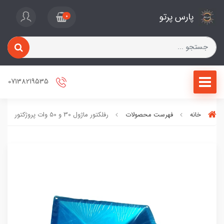
پارس پرتو
0
07138219535
خانه
فهرست محصولات
رفلکتور ماژول 30 و 50 وات پروژکتور