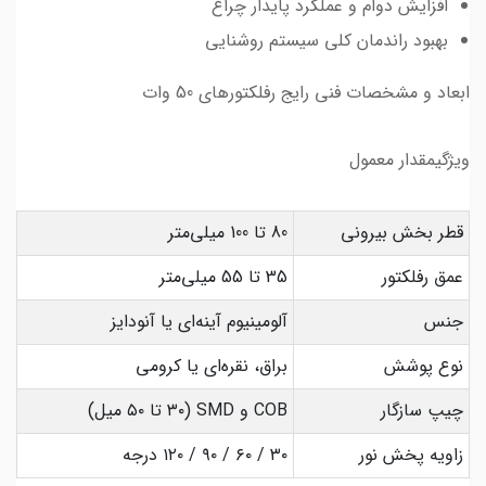
افزایش دوام و عملکرد پایدار چراغ
بهبود راندمان کلی سیستم روشنایی
ابعاد و مشخصات فنی رایج رفلکتورهای 50 وات
ویژگیمقدار معمول
قطر بخش بیرونی
80 تا 100 میلی‌متر
عمق رفلکتور
35 تا 55 میلی‌متر
جنس
آلومینیوم آینه‌ای یا آنودایز
نوع پوشش
براق، نقره‌ای یا کرومی
چیپ سازگار
COB و SMD (۳۰ تا ۵۰ میل)
زاویه پخش نور
۳۰ / ۶۰ / ۹۰ / ۱۲۰ درجه