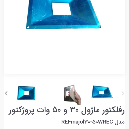
رفلکتور ماژول 30 و 50 وات پروژکتور
مدل REFmajol30-50WREC