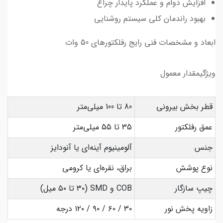
افزایش دوام و عملکرد پایدار چراغ
بهبود راندمان کلی سیستم روشنایی
ابعاد و مشخصات فنی رایج رفلکتورهای 50 وات
ویژگیمقدار معمول
قطر بخش بیرونی
80 تا 100 میلی‌متر
عمق رفلکتور
35 تا 55 میلی‌متر
جنس
آلومینیوم آینه‌ای یا آنودایز
نوع پوشش
براق، نقره‌ای یا کرومی
چیپ سازگار
COB و SMD (۳۰ تا ۵۰ میل)
زاویه پخش نور
۳۰ / ۶۰ / ۹۰ / ۱۲۰ درجه