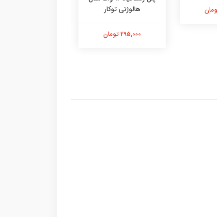
هالوژنی توکار
325,000 تومان
295,000 تومان