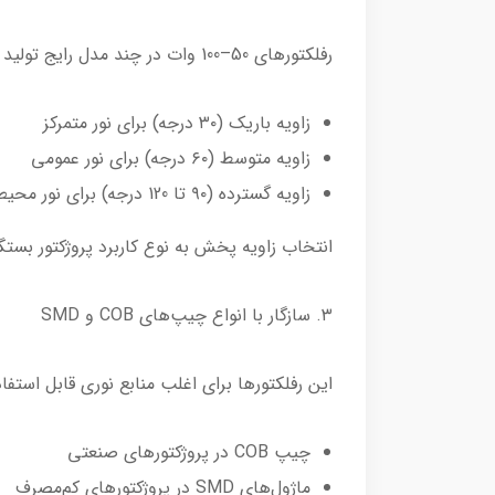
رفلکتورهای 50–100 وات در چند مدل رایج تولید می‌شوند:
زاویه باریک (۳۰ درجه) برای نور متمرکز
زاویه متوسط (۶۰ درجه) برای نور عمومی
زاویه گسترده (۹۰ تا 120 درجه) برای نور محیطی
انتخاب زاویه پخش به نوع کاربرد پروژکتور بستگ
۳. سازگار با انواع چیپ‌های COB و SMD
این رفلکتورها برای اغلب منابع نوری قابل استفا
چیپ COB در پروژکتورهای صنعتی
ماژول‌های SMD در پروژکتورهای کم‌مصرف