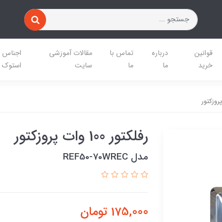
قوانین
درباره
تماس با
مقالات آموزشی
اجناس
خرید
ما
ما
سایت
استوک
رفلکتور 100 وات پروزکتور
مدل REF50-70WREC
175,000
تومان