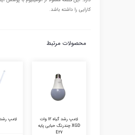
کارایی را داشته باشد.
محصولات مرتبط
لامپ رشد گیاه 15 وات
لامپ رشد گیاه 12 وات
سپکتروم پایه E27
XGD چندرنگ حبابی پایه
E27