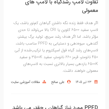
تفاوت لامپ رشدگیاه با لامپ های
معمولی
اگر هدف فقط زنده نگه داشتن گیاهان کم‌نور باشد، یک
لامپ سفید 6500 کلوین یا CRI بالا می‌تواند تا حدی
مؤثر باشد. اما اگر هدف رشد سریع، تولید برگ بیشتر،
گلدهی، میوه‌دهی و دستیابی به PPFD مناسب باشد،
لامپ‌های رشد گیاه فول اسپکتروم یا ترکیب‌شده از آبی
450 نانومتر، قرمز 660 نانومتر، سفید 3500K و سفید
6500K بازدهی بسیار بالاتری نسبت به لامپ‌های
معمولی خواهند داشت.
23 تير 1405
علی صالح
مقالات آموزشی سایت
PPFD مورد نیاز گیاهان ، چقدر می باشد