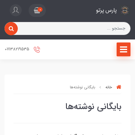
پارس پرتو
0
07138219535
خانه
بایگانی نوشته‌ها
بایگانی نوشته‌ها