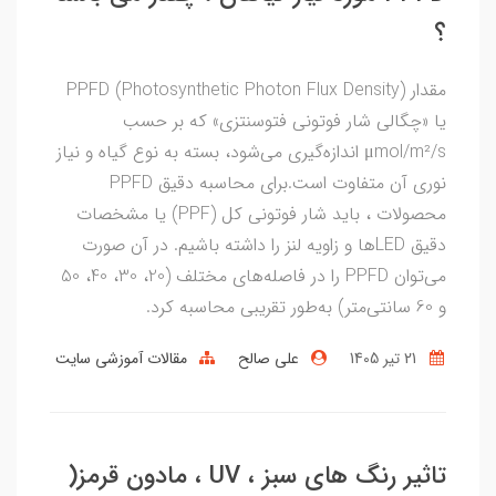
؟
مقدار PPFD (Photosynthetic Photon Flux Density)
یا «چگالی شار فوتونی فتوسنتزی» که بر حسب
μmol/m²/s اندازه‌گیری می‌شود، بسته به نوع گیاه و نیاز
نوری آن متفاوت است.برای محاسبه دقیق PPFD
محصولات ، باید شار فوتونی کل (PPF) یا مشخصات
دقیق LEDها و زاویه لنز را داشته باشیم. در آن صورت
می‌توان PPFD را در فاصله‌های مختلف (20، 30، 40، 50
و 60 سانتی‌متر) به‌طور تقریبی محاسبه کرد.
21 تير 1405
علی صالح
مقالات آموزشی سایت
تاثیر رنگ های سبز ، UV ، مادون قرمز(