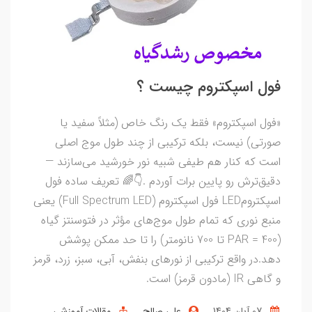
فول اسپکتروم چیست ؟
«فول اسپکتروم» فقط یک رنگ خاص (مثلاً سفید یا
صورتی) نیست، بلکه ترکیبی از چند طول موج اصلی
است که کنار هم طیفی شبیه نور خورشید می‌سازند —
دقیق‌ترش رو پایین برات آوردم .👇🌈 تعریف ساده فول
اسپکترومLED فول اسپکتروم (Full Spectrum LED) یعنی
منبع نوری که تمام طول موج‌های مؤثر در فتوسنتز گیاه
(PAR = 400 تا 700 نانومتر) را تا حد ممکن پوشش
دهد.در واقع ترکیبی از نورهای بنفش، آبی، سبز، زرد، قرمز
و گاهی IR (مادون قرمز) است.
07 آبان 1404
علی صالح
مقالات آموزشی