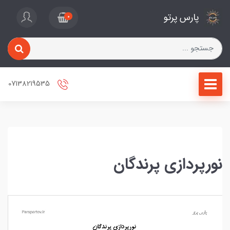
پارس پرتو
0
07138219535
نورپردازی پرندگان