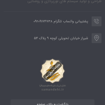
طراحی و تولید سیستم های نورپردازی و روشنایی
پشتیبانی واتساب تلگرام 09209174738
شیراز خیابان تحویلی کوچه 9 پلاک 54
بازگشت به بالای صفحه