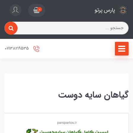
پارس پرتو
0
07138219535
گیاهان سایه دوست