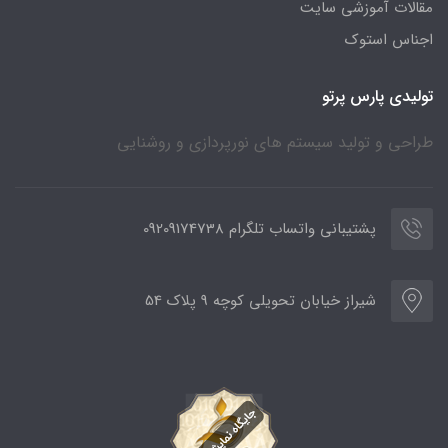
مقالات آموزشی سایت
اجناس استوک
تولیدی پارس پرتو
طراحی و تولید سیستم های نورپردازی و روشنایی
پشتیبانی واتساب تلگرام 09209174738
شیراز خیابان تحویلی کوچه 9 پلاک 54