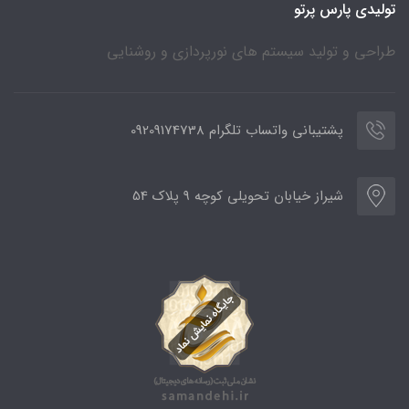
تولیدی پارس پرتو
طراحی و تولید سیستم های نورپردازی و روشنایی
پشتیبانی واتساب تلگرام 09209174738
شیراز خیابان تحویلی کوچه 9 پلاک 54