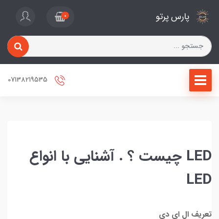
پارس پرتو
0
07138219535
LED چیست ؟ . آشنایی با انواع
LED
تعریف ال ای دی