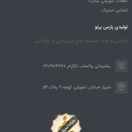
مقالات آموزشی سایت
اجناس استوک
تولیدی پارس پرتو
طراحی و تولید سیستم های نورپردازی و روشنایی
پشتیبانی واتساب تلگرام 09209174738
شیراز خیابان تحویلی کوچه 9 پلاک 54