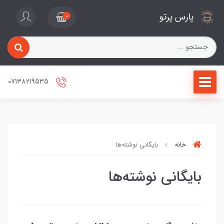
پارس پرتو
0
07138219535
خانه
بایگانی نوشته‌ها
بایگانی نوشته‌ها