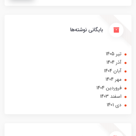
بایگانی نوشته‌ها
تير 1405
آذر 1404
آبان 1404
مهر 1404
فروردین 1404
اسفند 1403
دی 1401