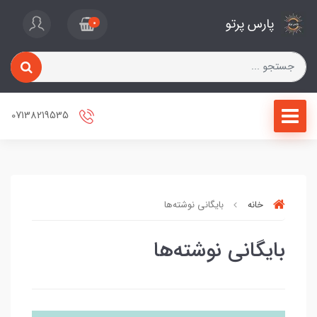
پارس پرتو
0
07138219535
خانه
بایگانی نوشته‌ها
بایگانی نوشته‌ها