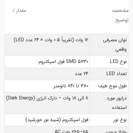
مشخصه مقدار /
توضیح
توان مصرفی
12 وات (تقریباً 0.5 وات × 24 عدد LED)
واقعی
نوع LED
SMD 5730 فول اسپکتروم
تعداد LED
24 عدد
طول موج طیف
380 تا 840 نانومتر
درایور مورد
8 الی 18 وات – دارک انرژی (Dark Energy)
استفاده
نوع نور
فول اسپکتروم (شبیه نور خورشید)
ولتاژ ورودی
85–265 ولت AC