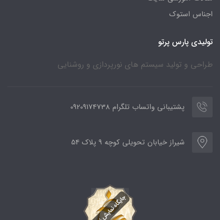
اجناس استوک
تولیدی پارس پرتو
طراحی و تولید سیستم های نورپردازی و روشنایی
پشتیبانی واتساب تلگرام 09209174738
شیراز خیابان تحویلی کوچه 9 پلاک 54