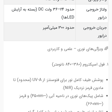
ولتاژ خروجی
حدود 24–36 ولت DC (بسته به آرایش
درایور
LEDها)
جریان خروجی
حدود 300 میلی‌آمپر
درایور
🌈 ویژگی‌های نوری – علمی و کاربردی
1. فول اسپکتروم (380–840 نانومتر)
پوشش طیف کامل نور برای فتوسنتز: از UV-A (محدود) تا
مادون قرمز نزدیک (NIR).
شامل پیک‌های نوری در ناحیه آبی (~450nm) و قرمز
(~660nm).
تقلید از نور طبیعی خورشید برای رشد کامل گیاه.