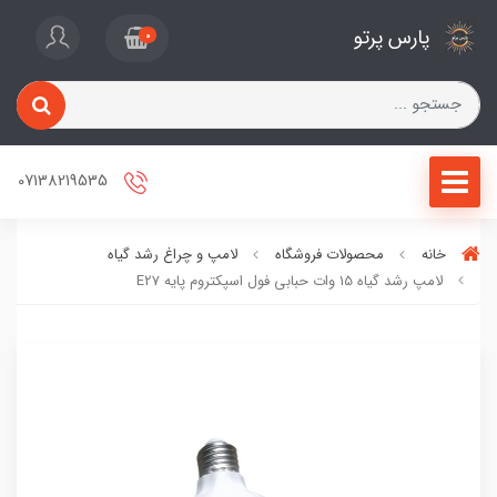
پارس پرتو
0
07138219535
خانه
محصولات فروشگاه
لامپ و چراغ رشد گیاه
لامپ رشد گیاه 15 وات حبابی فول اسپکتروم پایه E27