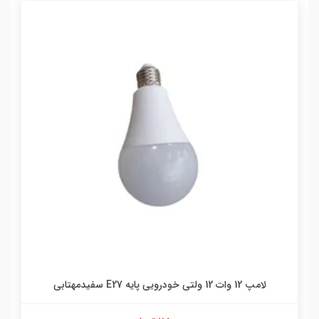
لامپ 12 وات 12 ولتی خودرویی پایه E27 سفیدمهتابی