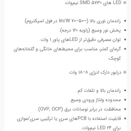
✳️ LED های SMD 5730 نیم‌وات
راندمان نوری بالا (~50–70 lm/W در فول اسپکتروم).
پخش نور وسیع (زاویه 120 درجه).
توان مصرفی دقیق‌تر از LEDهای پاور 1 وات.
گرمای کمتر، مناسب برای محیط‌های خانگی و گلخانه‌های
کوچک.
✳️ درایور دارک انرژی 8–18 وات
راندمان بالا و تلفات کم.
محدوده ولتاژ ورودی وسیع.
محافظت در برابر نوسانات برق (OVP, OCP).
قابلیت استفاده با PCBهای سری یا ترکیبی سری/موازی
برای 24 LED نیم‌وات.