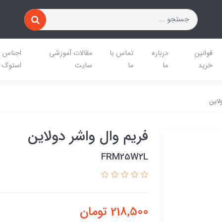
قوانین
درباره
تماس با
مقالات آموزشی
اجناس
خرید
ما
ما
سایت
استوک
لاین
فریم وال واشر دولاین
FRM25W2L
218,500
تومان