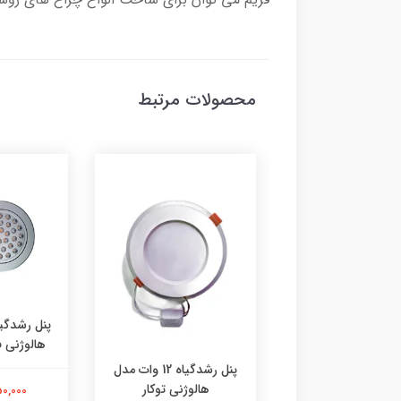
محصولات مرتبط
لامپ رشد گیاه 12 وات
XGD چندرنگ حبابی پایه
هالوژنی 
E27
پنل رشدگیاه 12 وات مدل
هالوژنی توکار
1,850,000