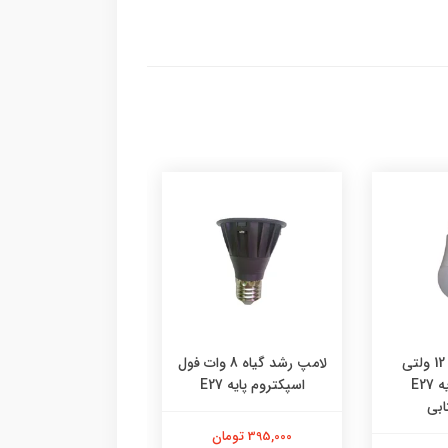
لامپ 20 وات 12 ولتی
لامپ رشد گیاه 8 وات فول
لام
خودرویی پایه E27
اسپکتروم پایه E27
حبابی پایه E27
ابی
395,000 تومان
495,000 تومان