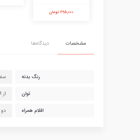
210,000 تومان
295,000 تومان
مشخصات
دیدگاه‌ها
رنگ بدنه
سفی
توان
از 9 الی 72 وات
اقلام همراه
دو 