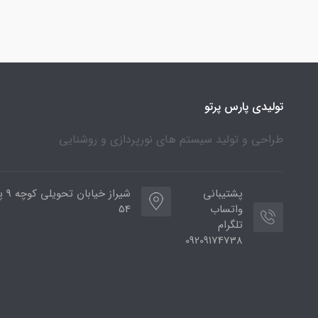
تولیدی پارس پرتو
طراحی و تولید سیستم های نورپردازی و روشنایی
پشتیبانی
شیراز خی
واتساب
54
تلگرام
09209174738