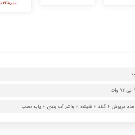
245,000 تومان
د
عدد درپوش + گلند + شیشه + واشر آب بندی + پایه نصب