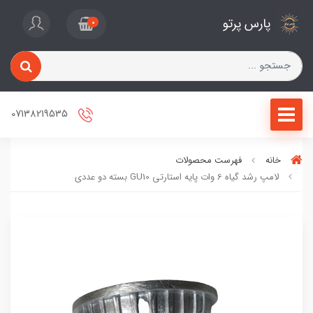
پارس پرتو
0
07138219535
خانه
فهرست محصولات
لامپ رشد گیاه 6 وات پایه استارتی GU10 بسته دو عددی