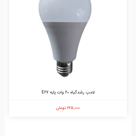
لامپ رشدگیاه 20 وات پایه E27
225,000 تومان