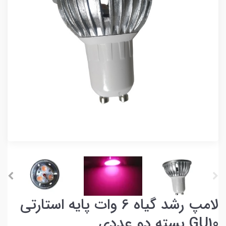
لامپ رشد گیاه 6 وات پایه استارتی
GU10 بسته دو عددی