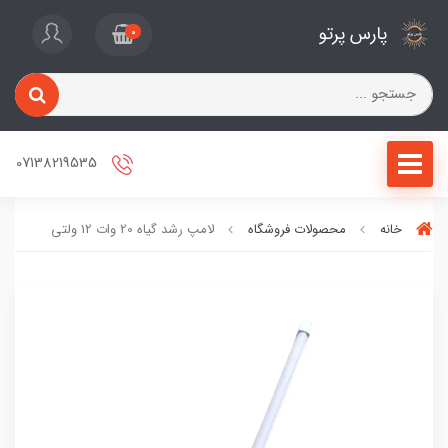
پارس پرتو
0
07138219535
خانه
محصولات فروشگاه
لامپ رشد گیاه 20 وات 12 ولتی