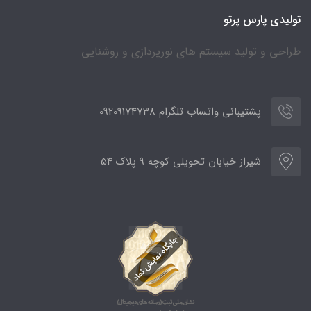
تولیدی پارس پرتو
طراحی و تولید سیستم های نورپردازی و روشنایی
پشتیبانی واتساب تلگرام 09209174738
شیراز خیابان تحویلی کوچه 9 پلاک 54