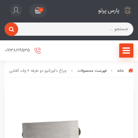
پارس پرتو
0
07138219535
خانه
فهرست محصولات
چراغ دکوراتیو دو طرفه 6 وات آفتابی