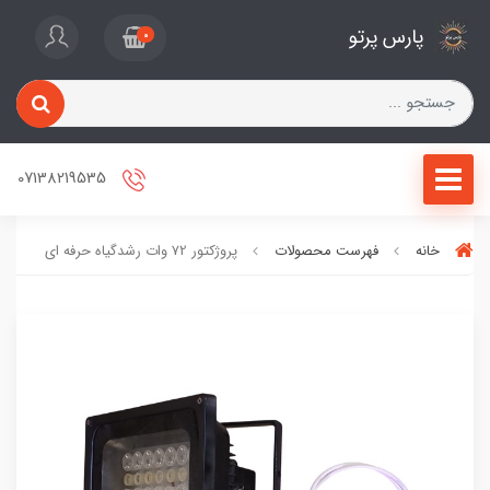
پارس پرتو
0
07138219535
خانه
فهرست محصولات
پروژکتور 72 وات رشدگیاه حرفه ای