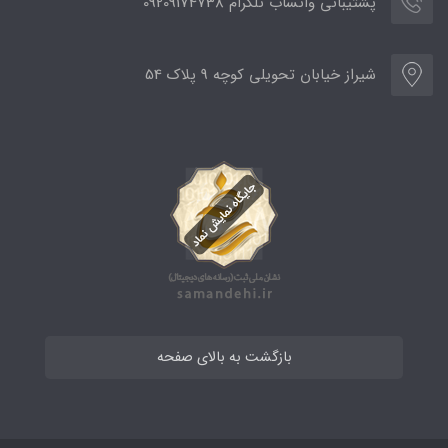
پشتیبانی واتساب تلگرام 09209174738
شیراز خیابان تحویلی کوچه 9 پلاک 54
بازگشت به بالای صفحه