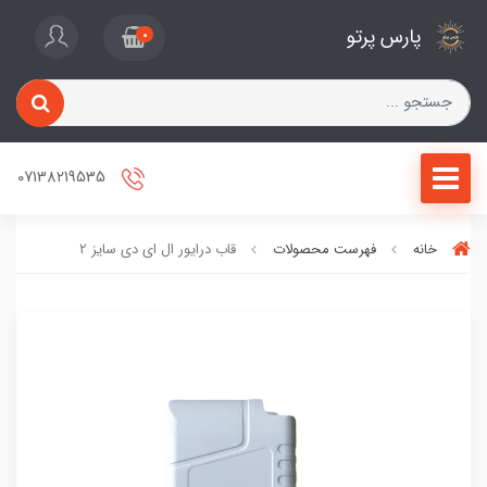
پارس پرتو
0
07138219535
خانه
فهرست محصولات
قاب درایور ال ای دی سایز 2