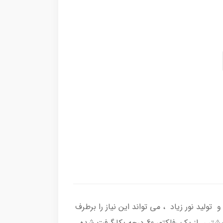
تولید نور زیاد ، می تواند این نیاز را برطرف
نماید. در این پروژکتور از یک عدد COB سیتیزن 15 وات 5000 کلوین ، استفاده شده است و جهت تولید و پرتاب نور بیشتر ، از یک رفلکتور 60 درجه بکارگرفت شده