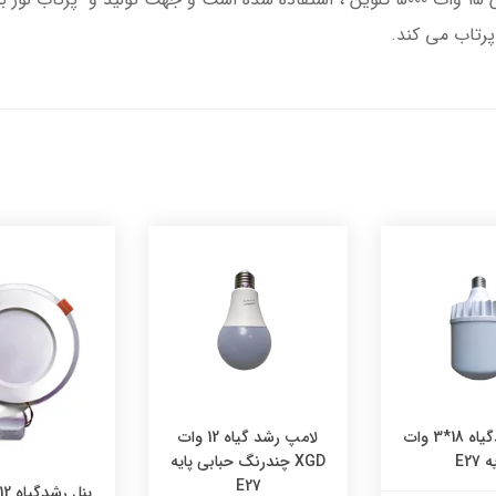
لامپ رشدگیاه 18*3 وات
لامپ رشد گیاه 12 وات
 E27
XGD چندرنگ حبابی پایه
E27