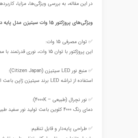
در این مقاله، به بررسی ویژگی‌ها، مزایا، کاربرد
ویژگی‌های پروژکتور 15 وات سیتیزن مدل پایه دار نچرال
✅ توان مصرفی 15 وات:
این پروژکتور با توان 15 وات، نوری قدرتمند با مصرف انرژی کم تولید می‌کند که برای محیط‌های کوچک و متوسط ایده‌آل است.
✅ منبع نور LED سیتیزن (Citizen Japan):
استفاده از تراشه LED برند سیتیزن ژاپن باعث افزایش بهره‌وری نوری، کاهش مصرف برق و طول عمر بالاتر می‌شود.
✅ نور نچرال (طبیعی – 4000K):
دمای رنگ 4000 کلوین باعث تولید نور سفید طبیعی می‌شود که چشمان را اذیت نکرده و برای استفاده در محیط‌های کاری و خانگی مناسب است.
✅ طراحی پایه‌دار و قابل تنظیم: