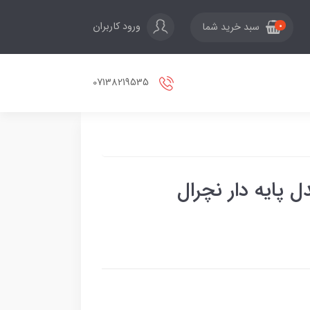
ورود کاربران
سبد خرید شما
0
07138219535