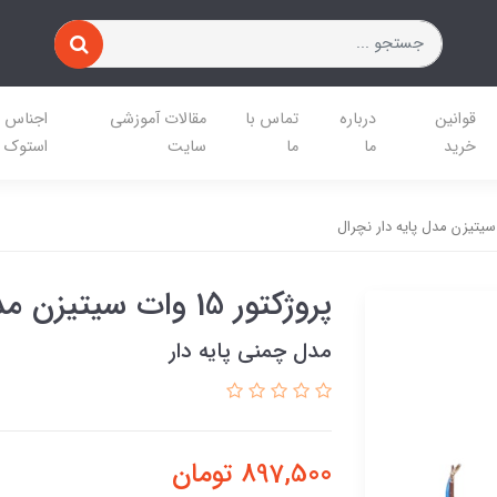
قوانین
درباره
تماس با
مقالات آموزشی
اجناس
خرید
ما
ما
سایت
استوک
پروژکتور 15 وات سیتیزن مدل پایه دار نچرال
مدل چمنی پایه دار
897,500
تومان