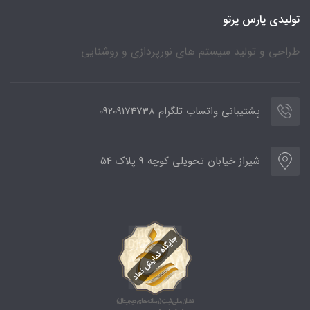
تولیدی پارس پرتو
طراحی و تولید سیستم های نورپردازی و روشنایی
پشتیبانی واتساب تلگرام 09209174738
شیراز خیابان تحویلی کوچه 9 پلاک 54