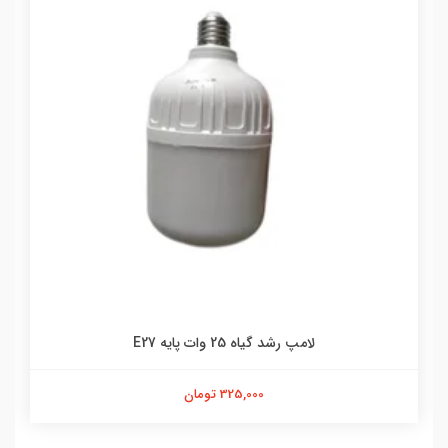
لامپ رشد گیاه 25 وات پایه E27
325,000 تومان