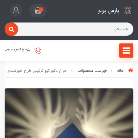
پارس پرتو
0
07138219535
خانه
فهرست محصولات
چراغ دکوراتیو تزئینی طرح خورشیدی 3 وات