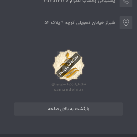
پشتیبانی واتساب تلگرام 09209174738
شیراز خیابان تحویلی کوچه 9 پلاک 54
بازگشت به بالای صفحه