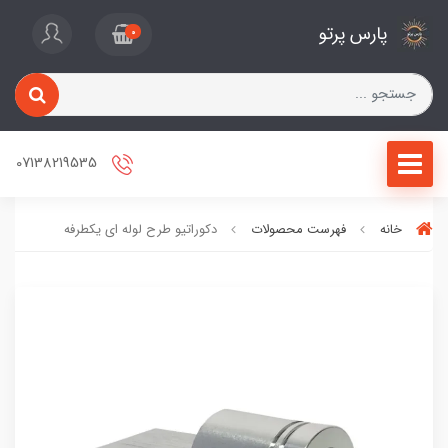
پارس پرتو
0
07138219535
خانه
فهرست محصولات
دکوراتیو طرح لوله ای یکطرفه