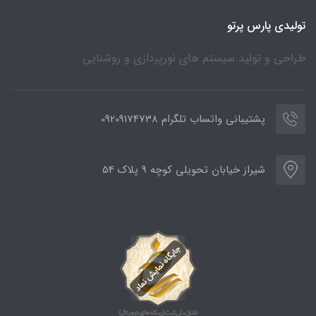
تولیدی پارس پرتو
طراحی و تولید سیستم های نورپردازی و روشنایی
پشتیبانی واتساب تلگرام 09209174738
شیراز خیابان تحویلی کوچه 9 پلاک 54