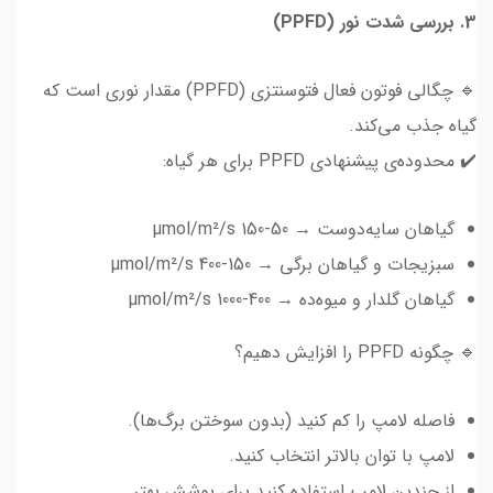
3. بررسی شدت نور (PPFD)
🔹 چگالی فوتون فعال فتوسنتزی (PPFD) مقدار نوری است که
گیاه جذب می‌کند.
✔️ محدوده‌ی پیشنهادی PPFD برای هر گیاه:
گیاهان سایه‌دوست → 50-150 µmol/m²/s
سبزیجات و گیاهان برگی → 150-400 µmol/m²/s
گیاهان گلدار و میوه‌ده → 400-1000 µmol/m²/s
🔹 چگونه PPFD را افزایش دهیم؟
فاصله لامپ را کم کنید (بدون سوختن برگ‌ها).
لامپ با توان بالاتر انتخاب کنید.
از چندین لامپ استفاده کنید برای پوشش بهتر.