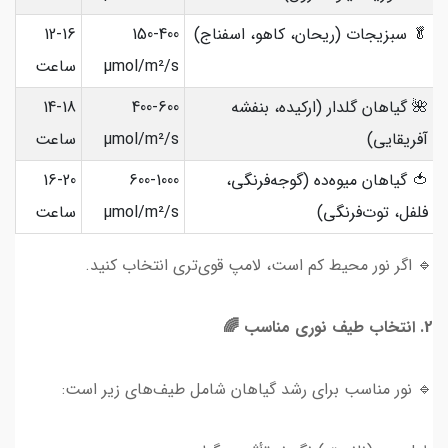
🥬 سبزیجات (ریحان، کاهو، اسفناج)
150-400
12-16
µmol/m²/s
ساعت
🌺 گیاهان گلدار (ارکیده، بنفشه
400-600
14-18
آفریقایی)
µmol/m²/s
ساعت
🍅 گیاهان میوه‌ده (گوجه‌فرنگی،
600-1000
16-20
فلفل، توت‌فرنگی)
µmol/m²/s
ساعت
🔹 اگر نور محیط کم است، لامپ قوی‌تری انتخاب کنید.
2. انتخاب طیف نوری مناسب 🌈
🔹 نور مناسب برای رشد گیاهان شامل طیف‌های زیر است: