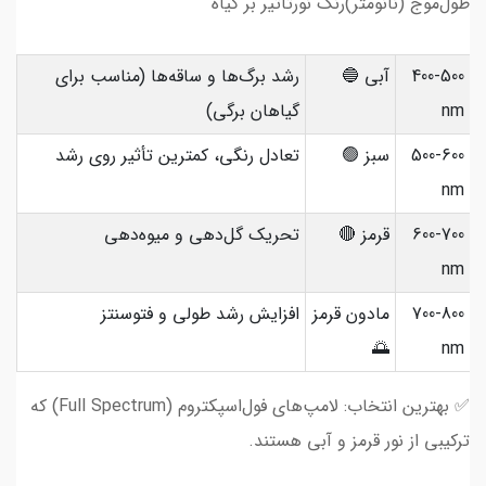
طول‌موج (نانومتر)رنگ نورتأثیر بر گیاه
400-500
آبی 🔵
رشد برگ‌ها و ساقه‌ها (مناسب برای
nm
گیاهان برگی)
500-600
سبز 🟢
تعادل رنگی، کمترین تأثیر روی رشد
nm
600-700
قرمز 🔴
تحریک گل‌دهی و میوه‌دهی
nm
700-800
مادون قرمز
افزایش رشد طولی و فتوسنتز
🌅
nm
✅ بهترین انتخاب: لامپ‌های فول‌اسپکتروم (Full Spectrum) که
ترکیبی از نور قرمز و آبی هستند.