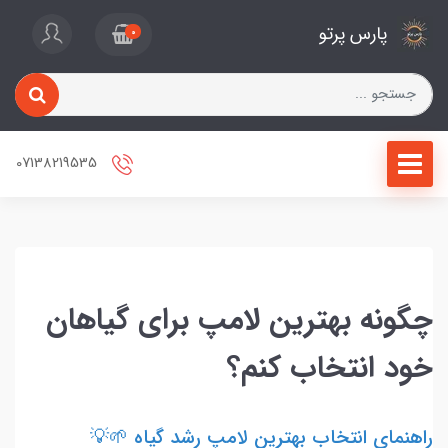
پارس پرتو
0
07138219535
چگونه بهترین لامپ برای گیاهان
خود انتخاب کنم؟
راهنمای انتخاب بهترین لامپ رشد گیاه 🌱💡